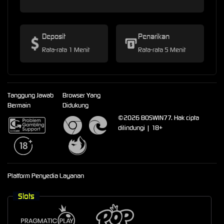
Deposit
Penarikan
Rata-rata 1 Menit
Rata-rata 5 Menit
Tanggung Jawab
Browser Yang
Bermain
Didukung
©2026 BOSWIN77. Hak cipta
dilindungi | 18+
Platform Penyedia Layanan
Slots