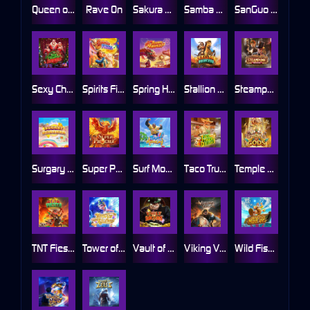
Queen of Aztec
Rave On
Sakura Neko
Samba Fiesta
SanGuo - The Brotherhood
Sexy Christmas Sirens
Spirits Fiesta
Spring Harvest
Stallion Princess
Steampunk Reloaded
Surgary bonanza
Super Phoenix
Surf Monkey
Taco Truck Delight
Temple of Gods
TNT Fiesta
Tower of Riches
Vault of Riches
Viking Valor
Wild Fish Hunter