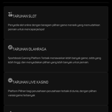
TARUHAN SLOT
Penyedia slot online dengan beragam pilihan game menarik yang memudahkan
pemain untuk mencapai jackpot
TARUHAN OLAHRAGA
Sportsbook Gaming Platform Terbaik menawarkan lebih banyak game, odds yang
lebih tinggi, dan menyediakan pilihan yang lebih banyak untuk pemain.
TARUHAN LIVE KASINO
Platform Pilihan bagi perusahaan-perusahaan terbaik di dunia, dengan pilihan
variasi game terbanyak