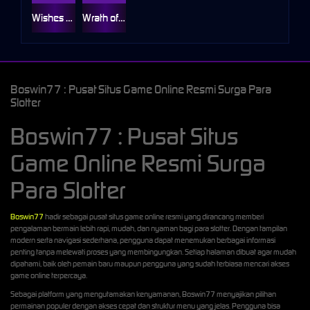
Wishes of the Genie
Wrath of Zeus
Boswin77 : Pusat Situs Game Online Resmi Surga Para
Slotter
Boswin77 : Pusat Situs
Game Online Resmi Surga
Para Slotter
Boswin77
hadir sebagai pusat situs game online resmi yang dirancang memberi
pengalaman bermain lebih rapi, mudah, dan nyaman bagi para slotter. Dengan tampilan
modern serta navigasi sederhana, pengguna dapat menemukan berbagai informasi
penting tanpa melewati proses yang membingungkan. Setiap halaman dibuat agar mudah
dipahami, baik oleh pemain baru maupun pengguna yang sudah terbiasa mencari akses
game online terpercaya.
Sebagai platform yang mengutamakan kenyamanan, Boswin77 menyajikan pilihan
permainan populer dengan akses cepat dan struktur menu yang jelas. Pengguna bisa