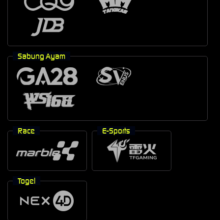
Sabung Ayam
Race
E-Sports
Togel