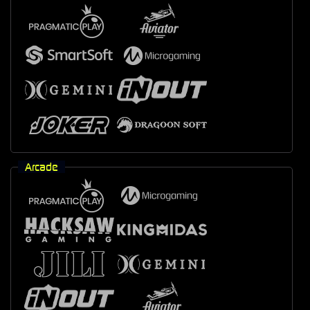
Arcade