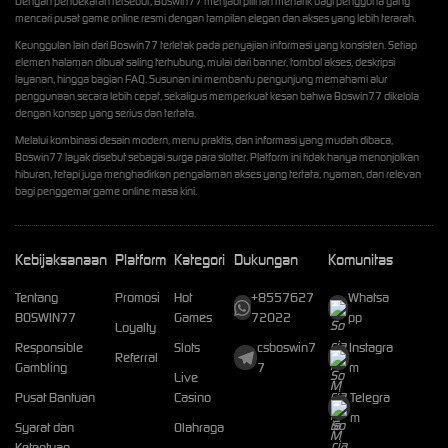
Dengan pendekatan tersebut, Boswin77 menjadi pilihan menarik bagi pengguna yang
mencari pusat game online resmi dengan tampilan elegan dan akses yang lebih terarah.
Keunggulan lain dari Boswin77 terletak pada penyajian informasi yang konsisten. Setiap
elemen halaman dibuat saling terhubung, mulai dari banner, tombol akses, deskripsi
layanan, hingga bagian FAQ. Susunan ini membantu pengunjung memahami alur
penggunaan secara lebih cepat, sekaligus memperkuat kesan bahwa Boswin77 dikelola
dengan konsep yang serius dan tertata.
Melalui kombinasi desain modern, menu praktis, dan informasi yang mudah dibaca,
Boswin77 layak disebut sebagai surga para slotter. Platform ini tidak hanya menonjolkan
hiburan, tetapi juga menghadirkan pengalaman akses yang tertata, nyaman, dan relevan
bagi penggemar game online masa kini.
Kebijaksanaan
Platform
Kategori
Dukungan
Komunitas
Tentang
Promosi
Hot
+8557627
Whatsa
BOSWIN77
Games
72022
pp
Loyalty
Responsible
Slots
csboswin7
Instagra
Referral
Gambling
7
m
Live
Pusat Bantuan
Casino
Telegra
m
Syarat dan
Olahraga
Ketentuan