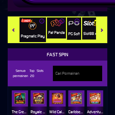
i
i
i
i
i
Facha
Fat Panda
Slot88 x PP
PG Soft
Pragmatic Play
FAST SPIN
Semua
Top
Slots
permainan
20
The Great Safari
Royale House
Wild Calavera
Caribbean Riches
Adventure To The West