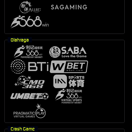
Olahraga
Crash Game