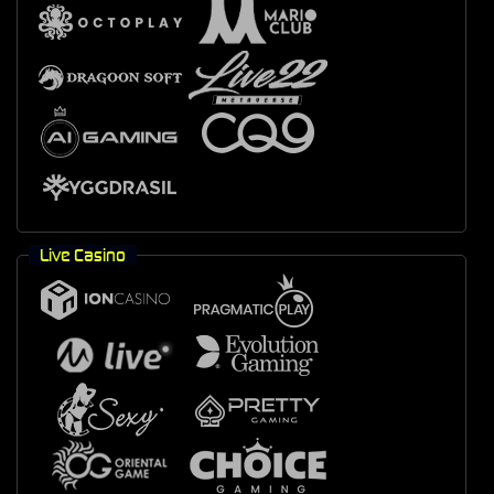
Live Casino