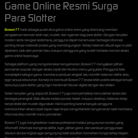
Game Online Resmi Surga
Para Slotter
Boswin77
hadir sebagai pusat situs game online resmi yang dirancang memberi
pengalaman bermain lebih rapi, mudah, dan nyaman bagi para slotter. Dengan tampilan
modern serta navigasi sederhana, pengguna dapat menemukan berbagai informasi
penting tanpa melewati proses yang membingungkan. Setiap halaman dibuat agar mudah
dipahami, baik oleh pemain baru maupun pengguna yang sudah terbiasa mencari akses
game online terpercaya.
Sebagai platform yang mengutamakan kenyamanan, Boswin77 menyajikan pilihan
permainan populer dengan akses cepat dan struktur menu yang jelas. Pengguna bisa
menjelajahi kategori game, membaca panduan singkat, lalu memilih halaman daftar atau
login sesuai kebutuhan. Konsep ini membuat Boswin77 terasa lebih praktis sebagai tempat
berkumpul para slotter yang ingin menikmati hiburan digital dengan alur efisien.
Selain tampilan yang responsif, Boswin77 juga memperhatikan kemudahan akses dari
berbagai perangkat. Baik dibuka melalui ponsel, tablet, maupun desktop, halaman tetap
tampil stabil dan mudah digunakan. Hal ini penting karena banyak pengguna
membutuhkan akses cepat kapan saja tanpa mengorbankan kenyamanan saat membaca
informasi atau memilih menu permainan.
Boswin77 juga menghadirkan nuansa profesional melalui penyusunan konten yang
informatif. Informasi mengenai daftar, login, pilihan game, dan panduan penggunaan
disusun secara ringkas agar pengunjung tidak kesulitan memahami fungsi setiap bagian.