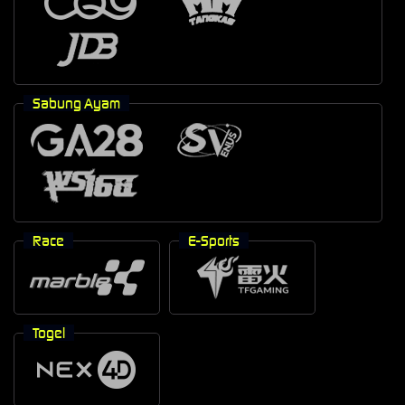
Sabung Ayam
Race
E-Sports
Togel