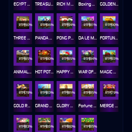
EGYPT BONANZA
TREASURE RAIDERS
RICH ＭAN
Boxing Riches
GOLDEN PANTHER
RTP
90%
RTP
95%
RTP
94%
RTP
81%
RTP
90%
THREE LITTLE PIGS
PANDA DRAGON BOAT
PONG PONG HU
DA LE MEN
FORTUNE KOI
RTP
85%
RTP
80%
RTP
85%
RTP
84%
RTP
93%
ANIMAL RACING
HOT POT PARTY
HAPPY DUO BAO
WAR OF THE UNIVERSE
MAGIC BEANS
RTP
79%
RTP
83%
RTP
81%
RTP
85%
RTP
79%
GOLD RUSH
GRAND BLUE
GLORY OF ROME
Fortune Sheep
MERGE MAGIC
RTP
83%
RTP
85%
RTP
80%
RTP
85%