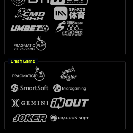
Crash Game