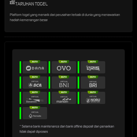
TARUHAN TOGEL
Platform togel yang menarik dari perusahan terbaik di dunia yang menawarkan
hadiah kemenangan besar
* Selama bank maintenance dan bank offline deposit dan penarikan
tidak dapat diproses