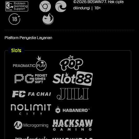
©2026 BOSWIN77. Hak cipta
dilindungi | 18+
Platform Penyedia Layanan
Slots