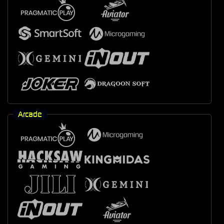
Arcade