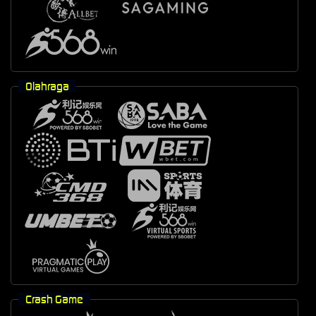
Olahraga
Crash Game