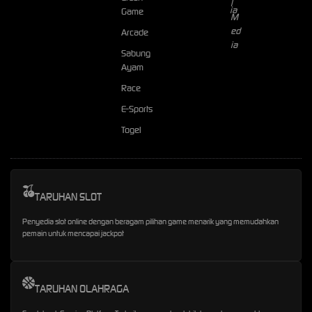
Game
Arcade
Sabung
Ayam
Race
E-Sports
Togel
TARUHAN SLOT
Penyedia slot online dengan beragam pilihan game menarik yang memudahkan
pemain untuk mencapai jackpot
TARUHAN OLAHRAGA