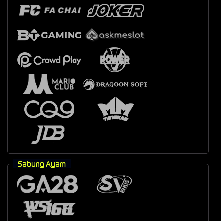
Sabung Ayam