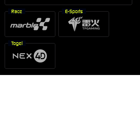
Race
E-Sports
Togel