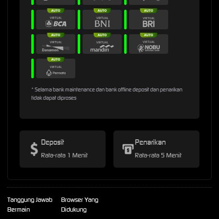
* Selama bank maintenance dan bank offline deposit dan penarikan
tidak dapat diproses
Deposit
Penarikan
Rata-rata 1 Menit
Rata-rata 5 Menit
Tanggung Jawab
Browser Yang
Bermain
Didukung