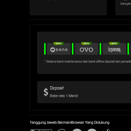
banyak 
* Selama bank maintenance dan bank offline deposit dan penarik
Deposit
Rata-rata 1 Menit
Tanggung Jawab Bermain
Browser Yang Didukung