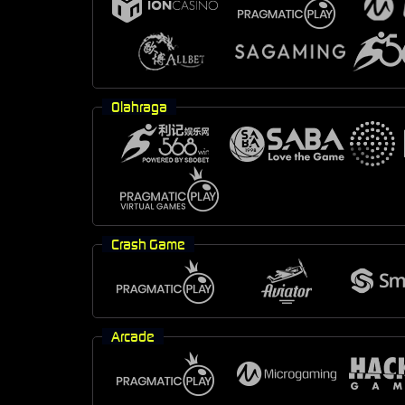
Olahraga
Crash Game
Arcade