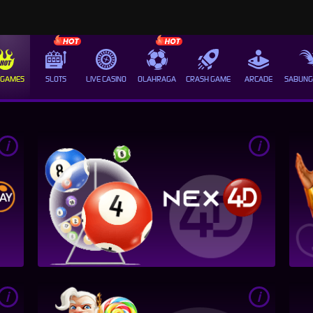
 GAMES
SLOTS
LIVE CASINO
OLAHRAGA
CRASH GAME
ARCADE
SABUNG
i
i
i
i