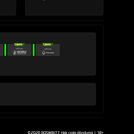
©2026 BOSWIN77. Hak cipta dilindungi | 18+